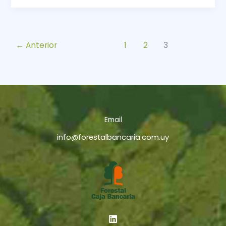
←
Anterior
1
2
3
Email
info@forestalbancaria.com.uy