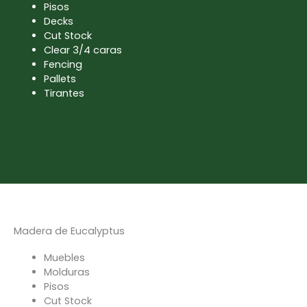
Pisos
Decks
Cut Stock
Clear 3/4 caras
Fencing
Pallets
Tirantes
Madera de Eucalyptus
Muebles
Molduras
Pisos
Cut Stock