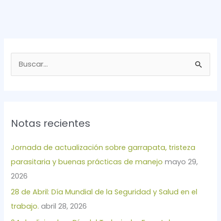
B
u
s
c
Notas recientes
a
r
Jornada de actualización sobre garrapata, tristeza
p
parasitaria y buenas prácticas de manejo
mayo 29,
o
2026
r
28 de Abril: Día Mundial de la Seguridad y Salud en el
:
trabajo.
abril 28, 2026