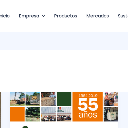
Inicio
Empresa
Productos
Mercados
Sust
55
años
de
Forestal
Bancaria