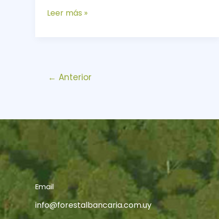
Leer más »
←
Anterior
Email
info@forestalbancaria.com.uy