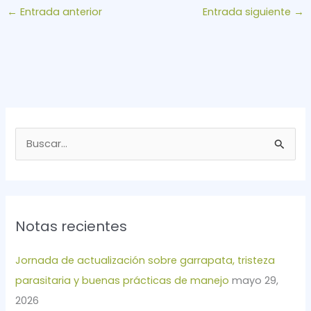
←
Entrada anterior
Entrada siguiente
→
B
u
s
c
Notas recientes
a
r
Jornada de actualización sobre garrapata, tristeza
p
parasitaria y buenas prácticas de manejo
mayo 29,
o
2026
r