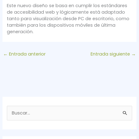
Este nuevo diseño se basa en cumplir los estándares
de accesibilidad web y lógicamente está adaptado
tanto para visualización desde PC de escritorio, como
también para los dispositivos móviles de última
generación.
←
Entrada anterior
Entrada siguiente
→
B
u
s