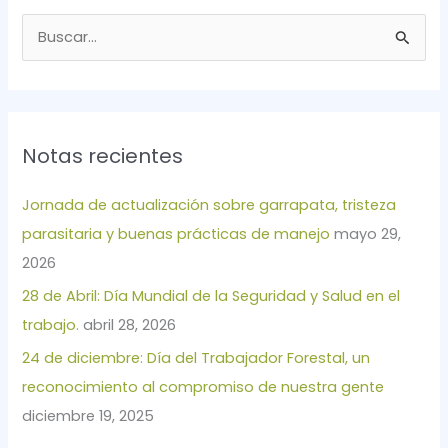
B
u
s
c
Notas recientes
a
r
Jornada de actualización sobre garrapata, tristeza
p
parasitaria y buenas prácticas de manejo
mayo 29,
o
2026
r
28 de Abril: Día Mundial de la Seguridad y Salud en el
:
trabajo.
abril 28, 2026
24 de diciembre: Día del Trabajador Forestal, un
reconocimiento al compromiso de nuestra gente
diciembre 19, 2025