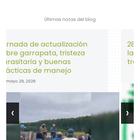
Últimas notas del blog
e actualización
28 de Abril: 
apata, tristeza
la Seguridad 
a y buenas
trabajo.
 de manejo
abril 28, 2026
6
‹
›