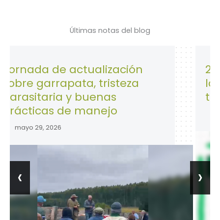
Últimas notas del blog
 de actualización
28 de Abril
rrapata, tristeza
la Segurida
ria y buenas
trabajo.
as de manejo
abril 28, 2026
2026
‹
›