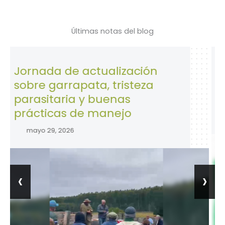
Últimas notas del blog
ada de actualización
28 de Ab
e garrapata, tristeza
la Segu
sitaria y buenas
trabajo.
ticas de manejo
abril 28, 
o 29, 2026
‹
›