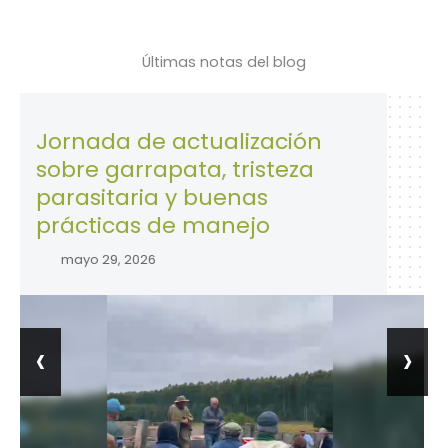
Últimas notas del blog
rnada de actualización
28 de
bre garrapata, tristeza
la Se
rasitaria y buenas
traba
ácticas de manejo
abril 
mayo 29, 2026
‹
›