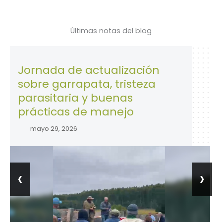
Últimas notas del blog
rnada de actualización
28 de 
bre garrapata, tristeza
la Se
rasitaria y buenas
trabaj
ácticas de manejo
abril 
mayo 29, 2026
‹
›