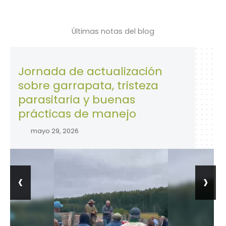
Últimas notas del blog
rnada de actualización
28 de 
bre garrapata, tristeza
la Se
rasitaria y buenas
trabaj
ácticas de manejo
abril 
mayo 29, 2026
‹
›