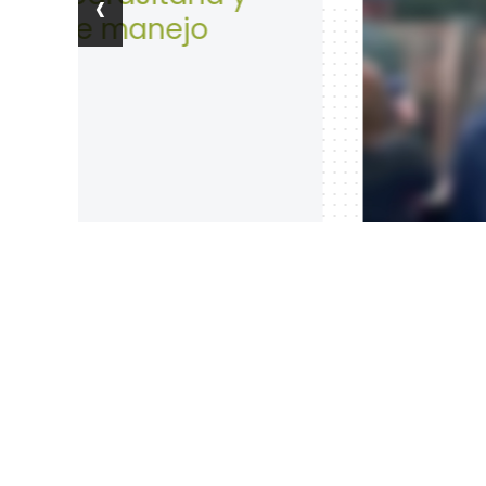
‹
Seguri
abril 28, 