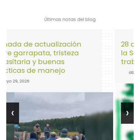
Últimas notas del blog
actualización
28 de Abril: Día
ata, tristeza
la Seguridad y 
y buenas
trabajo.
e manejo
abril 28, 2026
‹
›