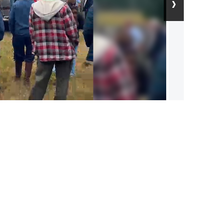
›
rabajo.