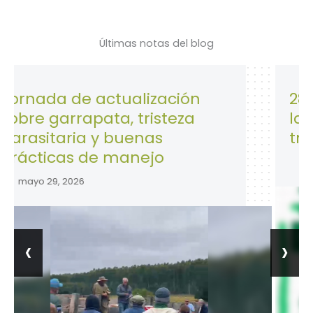
Últimas notas del blog
de actualización
28 de Abril:
rapata, tristeza
la Seguridad
ia y buenas
trabajo.
s de manejo
abril 28, 2026
26
‹
›