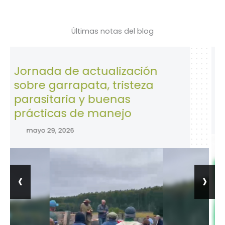
Últimas notas del blog
ada de actualización
28 de Ab
e garrapata, tristeza
la Segu
sitaria y buenas
trabajo.
ticas de manejo
abril 28, 
o 29, 2026
‹
›