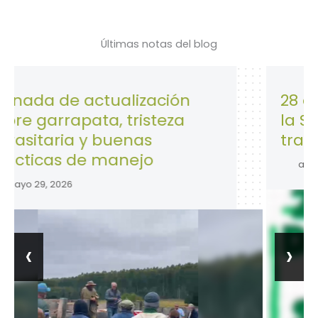
Últimas notas del blog
 actualización
28 de Abril: D
pata, tristeza
la Seguridad y
a y buenas
trabajo.
de manejo
abril 28, 2026
‹
›