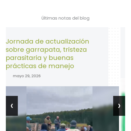
Últimas notas del blog
a de actualización
28 de Abr
garrapata, tristeza
la Seguri
taria y buenas
trabajo.
icas de manejo
abril 28, 202
9, 2026
‹
›