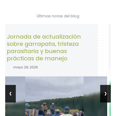
Últimas notas del blog
ada de actualización
28 de Ab
e garrapata, tristeza
la Segu
sitaria y buenas
trabajo.
ticas de manejo
abril 28, 
o 29, 2026
‹
›