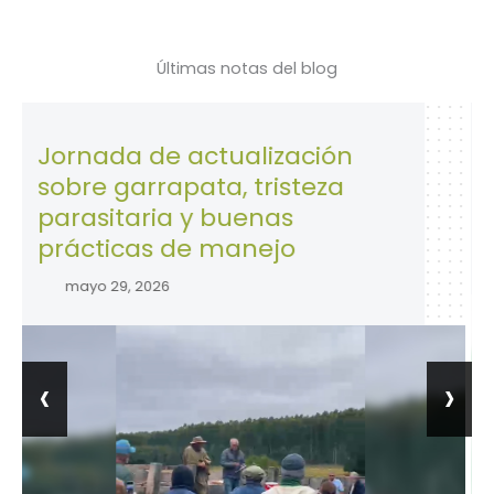
Últimas notas del blog
rnada de actualización
28 de 
re garrapata, tristeza
la Seg
rasitaria y buenas
trabaj
ácticas de manejo
abril 2
ayo 29, 2026
‹
›