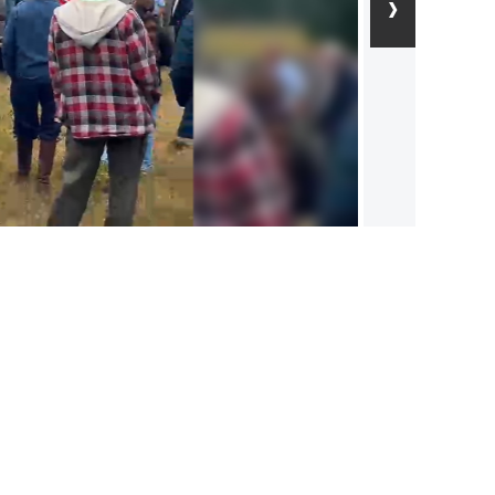
›
jo.