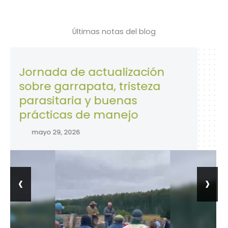
Últimas notas del blog
rnada de actualización
28 de
bre garrapata, tristeza
la Se
rasitaria y buenas
traba
ácticas de manejo
abril
mayo 29, 2026
‹
›