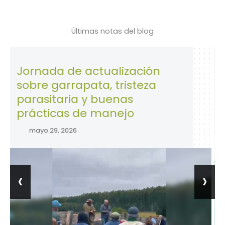
Últimas notas del blog
nada de actualización
28 de 
re garrapata, tristeza
la Seg
asitaria y buenas
trabaj
cticas de manejo
abril 28
ayo 29, 2026
‹
›