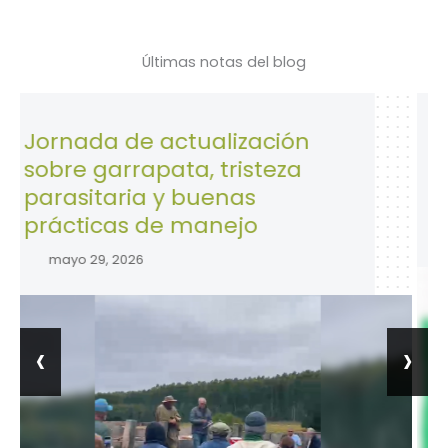
Últimas notas del blog
da de actualización
28 de Abr
 garrapata, tristeza
la Seguri
itaria y buenas
trabajo.
icas de manejo
abril 28, 20
29, 2026
‹
›