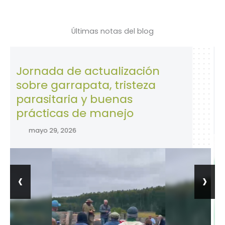
Últimas notas del blog
nada de actualización
28 de A
re garrapata, tristeza
la Seg
asitaria y buenas
trabajo
cticas de manejo
abril 28
yo 29, 2026
‹
›