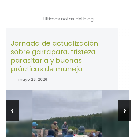
Últimas notas del blog
rnada de actualización
28 de 
re garrapata, tristeza
la Seg
rasitaria y buenas
trabaj
ácticas de manejo
abril 2
ayo 29, 2026
‹
›