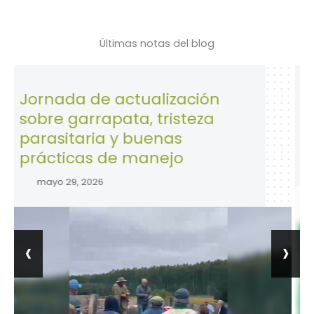
Últimas notas del blog
ada de actualización
28 de Ab
e garrapata, tristeza
la Segu
sitaria y buenas
trabajo.
ticas de manejo
abril 28, 
o 29, 2026
‹
›