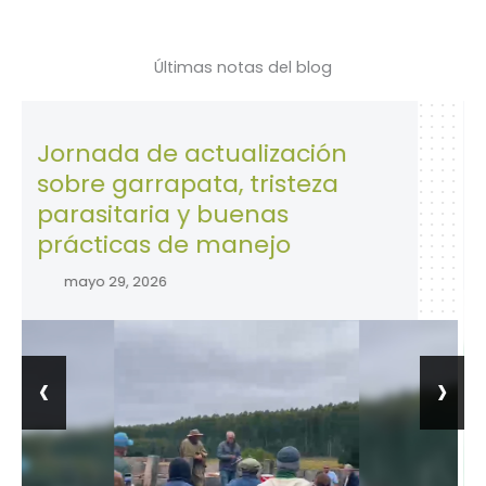
Últimas notas del blog
rnada de actualización
28 de 
re garrapata, tristeza
la Seg
rasitaria y buenas
trabaj
ácticas de manejo
abril 2
ayo 29, 2026
‹
›