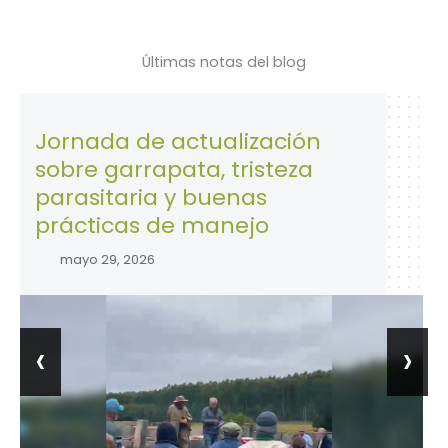
Últimas notas del blog
nada de actualización
28 de 
re garrapata, tristeza
la Seg
asitaria y buenas
trabaj
ácticas de manejo
abril 2
ayo 29, 2026
‹
›