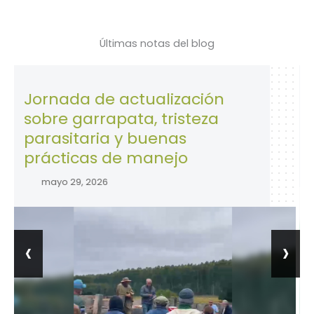
Últimas notas del blog
nada de actualización
28 de 
re garrapata, tristeza
la Seg
asitaria y buenas
trabaj
ácticas de manejo
abril 2
ayo 29, 2026
‹
›