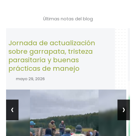
Últimas notas del blog
ada de actualización
28 de Ab
e garrapata, tristeza
la Segu
sitaria y buenas
trabajo.
ticas de manejo
abril 28, 
o 29, 2026
‹
›